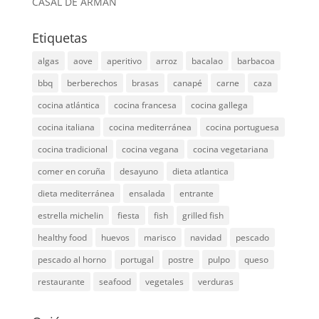
CASAL DE ARMÁN
Etiquetas
algas
aove
aperitivo
arroz
bacalao
barbacoa
bbq
berberechos
brasas
canapé
carne
caza
cocina atlántica
cocina francesa
cocina gallega
cocina italiana
cocina mediterránea
cocina portuguesa
cocina tradicional
cocina vegana
cocina vegetariana
comer en coruña
desayuno
dieta atlantica
dieta mediterránea
ensalada
entrante
estrella michelin
fiesta
fish
grilled fish
healthy food
huevos
marisco
navidad
pescado
pescado al horno
portugal
postre
pulpo
queso
restaurante
seafood
vegetales
verduras