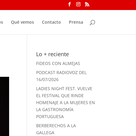
os
Qué vemos
Contacto
Prensa
Lo + reciente
FIDEOS CON ALMEJAS
PODCAST RADIOVOZ DEL
16/07/2026
LADIES NIGHT FEST. VUELVE
EL FESTIVAL QUE RINDE
HOMENAJE A LA MUJERES EN
LA GASTRONOMÍA
PORTUGUESA
BERBERECHOS A LA
GALLEGA