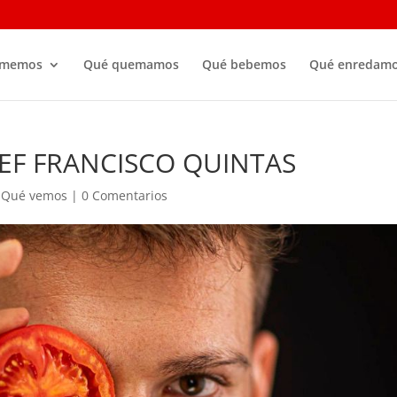
omemos
Qué quemamos
Qué bebemos
Qué enredam
EF FRANCISCO QUINTAS
,
Qué vemos
|
0 Comentarios