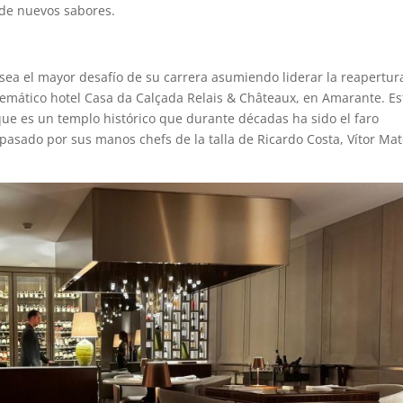
 de nuevos sabores.
ea el mayor desafío de su carrera asumiendo liderar la reapertur
lemático hotel Casa da Calçada Relais & Châteaux, en Amarante. Es
que es un templo histórico que durante décadas ha sido el faro
pasado por sus manos chefs de la talla de Ricardo Costa, Vítor Mat