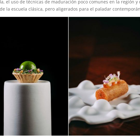
a, el uso de técnicas de maduración poco comunes en la región y
s de la escuela clásica, pero aligerados para el paladar contemporá