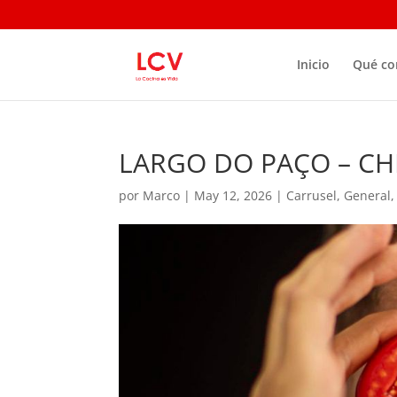
Inicio
Qué c
LARGO DO PAÇO – CH
por
Marco
|
May 12, 2026
|
Carrusel
,
General