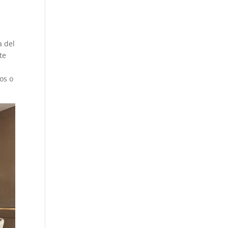
a del
te
os o