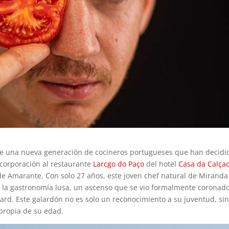
de una nueva generación de cocineros portugueses que han decidi
ncorporación al restaurante
Larcgo do Paço
del hotel
Casa da Calça
de Amarante. Con solo 27 años, este joven chef natural de Miranda
e la gastronomía lusa, un ascenso que se vio formalmente coronad
ard. Este galardón no es solo un reconocimiento a su juventud, sin
propia de su edad.