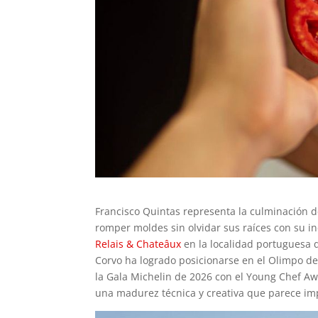
Francisco Quintas representa la culminación 
romper moldes sin olvidar sus raíces con su i
Relais & Chateâux
en la localidad portuguesa 
Corvo ha logrado posicionarse en el Olimpo d
la Gala Michelin de 2026 con el Young Chef Aw
una madurez técnica y creativa que parece im