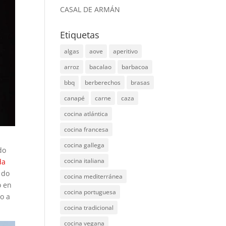
CASAL DE ARMÁN
Etiquetas
algas
aove
aperitivo
arroz
bacalao
barbacoa
bbq
berberechos
brasas
canapé
carne
caza
cocina atlántica
cocina francesa
cocina gallega
do
cocina italiana
da
 do
cocina mediterránea
o en
cocina portuguesa
o a
cocina tradicional
cocina vegana