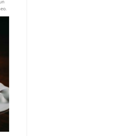
 un
neo.