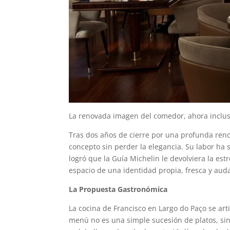
La renovada imagen del comedor, ahora inclus
Tras dos años de cierre por una profunda reno
concepto sin perder la elegancia. Su labor ha
logró que la Guía Michelin le devolviera la est
espacio de una identidad propia, fresca y aud
La Propuesta Gastronómica
La cocina de Francisco en Largo do Paço se art
menú no es una simple sucesión de platos, sin