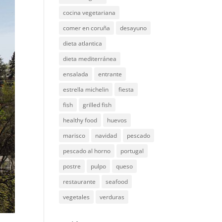
cocina vegetariana
comer en coruña
desayuno
dieta atlantica
dieta mediterránea
ensalada
entrante
estrella michelin
fiesta
fish
grilled fish
healthy food
huevos
marisco
navidad
pescado
pescado al horno
portugal
postre
pulpo
queso
restaurante
seafood
vegetales
verduras