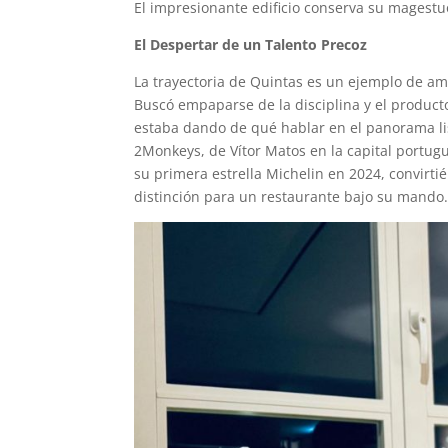
El impresionante edificio conserva su magestu
El Despertar de un Talento Precoz
La trayectoria de Quintas es un ejemplo de ambi
Buscó empaparse de la disciplina y el producto
estaba dando de qué hablar en el panorama lis
2Monkeys, de Vítor Matos en la capital portugu
su primera estrella Michelin en 2024, convirti
distinción para un restaurante bajo su mando