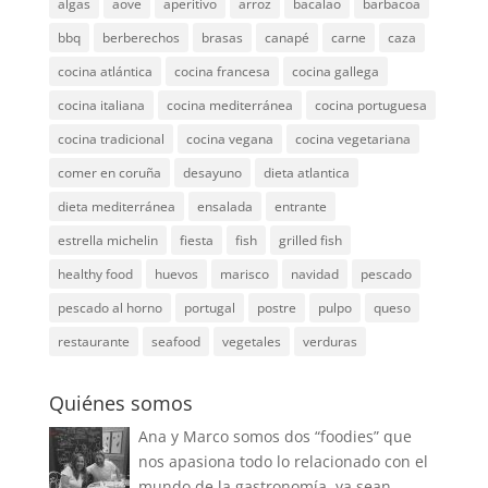
algas
aove
aperitivo
arroz
bacalao
barbacoa
bbq
berberechos
brasas
canapé
carne
caza
cocina atlántica
cocina francesa
cocina gallega
cocina italiana
cocina mediterránea
cocina portuguesa
cocina tradicional
cocina vegana
cocina vegetariana
comer en coruña
desayuno
dieta atlantica
dieta mediterránea
ensalada
entrante
estrella michelin
fiesta
fish
grilled fish
healthy food
huevos
marisco
navidad
pescado
pescado al horno
portugal
postre
pulpo
queso
restaurante
seafood
vegetales
verduras
Quiénes somos
Ana y Marco somos dos “foodies” que
nos apasiona todo lo relacionado con el
mundo de la gastronomía, ya sean