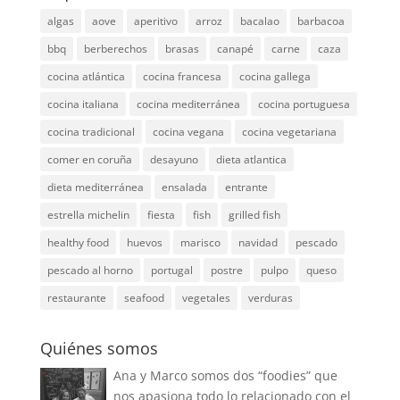
algas
aove
aperitivo
arroz
bacalao
barbacoa
bbq
berberechos
brasas
canapé
carne
caza
cocina atlántica
cocina francesa
cocina gallega
cocina italiana
cocina mediterránea
cocina portuguesa
cocina tradicional
cocina vegana
cocina vegetariana
comer en coruña
desayuno
dieta atlantica
dieta mediterránea
ensalada
entrante
estrella michelin
fiesta
fish
grilled fish
healthy food
huevos
marisco
navidad
pescado
pescado al horno
portugal
postre
pulpo
queso
restaurante
seafood
vegetales
verduras
Quiénes somos
Ana y Marco somos dos “foodies” que
nos apasiona todo lo relacionado con el