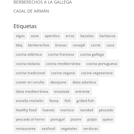
BERBERECHOS A LA GALLEGA
CASAL DE ARMÁN
Etiquetas
algas
aove
aperitivo
arroz
bacalao
barbacoa
bbq
berberechos
brasas
canapé
carne
caza
cocina atlántica
cocina francesa
cocina gallega
cocina italiana
cocina mediterránea
cocina portuguesa
cocina tradicional
cocina vegana
cocina vegetariana
comer en coruña
desayuno
dieta atlantica
dieta mediterránea
ensalada
entrante
estrella michelin
fiesta
fish
grilled fish
healthy food
huevos
marisco
navidad
pescado
pescado al horno
portugal
postre
pulpo
queso
restaurante
seafood
vegetales
verduras