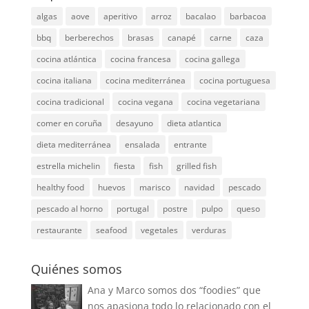
algas
aove
aperitivo
arroz
bacalao
barbacoa
bbq
berberechos
brasas
canapé
carne
caza
cocina atlántica
cocina francesa
cocina gallega
cocina italiana
cocina mediterránea
cocina portuguesa
cocina tradicional
cocina vegana
cocina vegetariana
comer en coruña
desayuno
dieta atlantica
dieta mediterránea
ensalada
entrante
estrella michelin
fiesta
fish
grilled fish
healthy food
huevos
marisco
navidad
pescado
pescado al horno
portugal
postre
pulpo
queso
restaurante
seafood
vegetales
verduras
Quiénes somos
Ana y Marco somos dos “foodies” que
nos apasiona todo lo relacionado con el