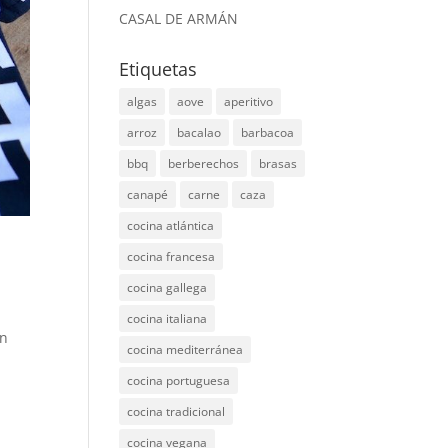
CASAL DE ARMÁN
Etiquetas
algas
aove
aperitivo
arroz
bacalao
barbacoa
bbq
berberechos
brasas
canapé
carne
caza
cocina atlántica
cocina francesa
cocina gallega
cocina italiana
en
cocina mediterránea
cocina portuguesa
cocina tradicional
cocina vegana