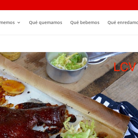
omemos
Qué quemamos
Qué bebemos
Qué enredam