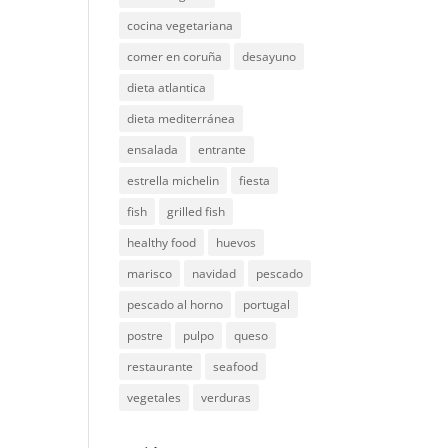
cocina vegetariana
comer en coruña
desayuno
dieta atlantica
dieta mediterránea
ensalada
entrante
estrella michelin
fiesta
fish
grilled fish
healthy food
huevos
marisco
navidad
pescado
pescado al horno
portugal
postre
pulpo
queso
restaurante
seafood
vegetales
verduras