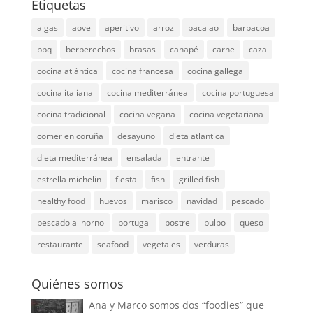
Etiquetas
algas
aove
aperitivo
arroz
bacalao
barbacoa
bbq
berberechos
brasas
canapé
carne
caza
cocina atlántica
cocina francesa
cocina gallega
cocina italiana
cocina mediterránea
cocina portuguesa
cocina tradicional
cocina vegana
cocina vegetariana
comer en coruña
desayuno
dieta atlantica
dieta mediterránea
ensalada
entrante
estrella michelin
fiesta
fish
grilled fish
healthy food
huevos
marisco
navidad
pescado
pescado al horno
portugal
postre
pulpo
queso
restaurante
seafood
vegetales
verduras
Quiénes somos
Ana y Marco somos dos “foodies” que