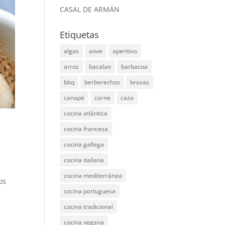
CASAL DE ARMÁN
Etiquetas
algas
aove
aperitivo
arroz
bacalao
barbacoa
bbq
berberechos
brasas
canapé
carne
caza
cocina atlántica
cocina francesa
cocina gallega
cocina italiana
cocina mediterránea
os
cocina portuguesa
cocina tradicional
cocina vegana