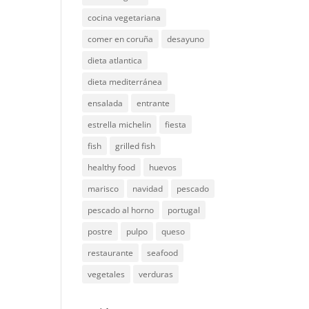
cocina vegetariana
comer en coruña
desayuno
dieta atlantica
dieta mediterránea
ensalada
entrante
estrella michelin
fiesta
fish
grilled fish
healthy food
huevos
marisco
navidad
pescado
pescado al horno
portugal
postre
pulpo
queso
restaurante
seafood
vegetales
verduras