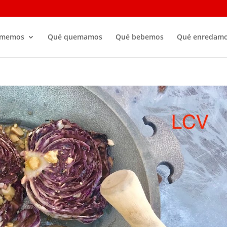
omemos
Qué quemamos
Qué bebemos
Qué enredam