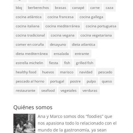
bbq
berberechos
brasas
canapé
carne
caza
cocina atlántica
cocina francesa
cocina gallega
cocina italiana
cocina mediterránea
cocina portuguesa
cocina tradicional
cocina vegana
cocina vegetariana
comer en coruña
desayuno
dieta atlantica
dieta mediterránea
ensalada
entrante
estrella michelin
fiesta
fish
grilled fish
healthy food
huevos
marisco
navidad
pescado
pescado al horno
portugal
postre
pulpo
queso
restaurante
seafood
vegetales
verduras
Quiénes somos
Ana y Marco somos dos “foodies” que
nos apasiona todo lo relacionado con el
mundo de la gastronomía, ya sean