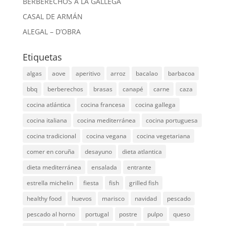
BERBERECHOS A LA GALLEGA
CASAL DE ARMÁN
ALEGAL – D’OBRA
Etiquetas
algas
aove
aperitivo
arroz
bacalao
barbacoa
bbq
berberechos
brasas
canapé
carne
caza
cocina atlántica
cocina francesa
cocina gallega
cocina italiana
cocina mediterránea
cocina portuguesa
cocina tradicional
cocina vegana
cocina vegetariana
comer en coruña
desayuno
dieta atlantica
dieta mediterránea
ensalada
entrante
estrella michelin
fiesta
fish
grilled fish
healthy food
huevos
marisco
navidad
pescado
pescado al horno
portugal
postre
pulpo
queso