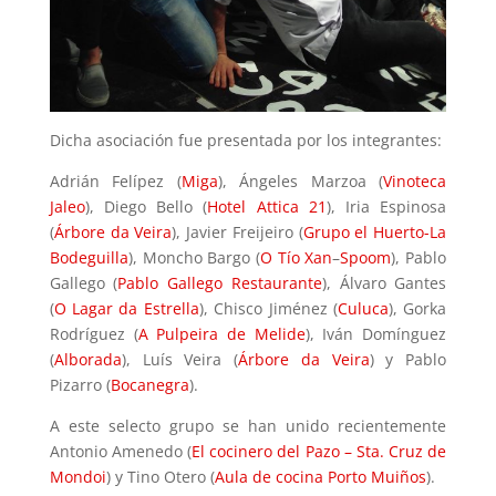
Dicha asociación fue presentada por los integrantes:
Adrián Felípez (
Miga
), Ángeles Marzoa (
Vinoteca
Jaleo
), Diego Bello (
Hotel Attica 21
), Iria Espinosa
(
Árbore da Veira
), Javier Freijeiro (
Grupo el Huerto-La
Bodeguilla
), Moncho Bargo (
O Tío Xan
–
Spoom
), Pablo
Gallego (
Pablo Gallego Restaurante
), Álvaro Gantes
(
O Lagar da Estrella
), Chisco Jiménez (
Culuca
), Gorka
Rodríguez (
A Pulpeira de Melide
), Iván Domínguez
(
Alborada
), Luís Veira (
Árbore da Veira
) y Pablo
Pizarro (
Bocanegra
).
A este selecto grupo se han unido recientemente
Antonio Amenedo (
El cocinero del Pazo – Sta. Cruz de
Mondoi
) y Tino Otero (
Aula de cocina Porto Muiños
).