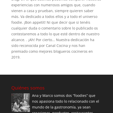
experiencias con numerosos amigos que, cuando
vienen a casa y prueban, siempre quieren saber
más. Va dedicado a todos ellos y a todo el universo
foodie. ¡Bon appetit! Ni que decir que si tenéis
cualquier duda o comentario sobre lo publicado os
contestaremos a todo lo que esté dentro de nuestro
alcance. . ¡Ah! Por cierto... Nuestra dedicación ha
sido reconocida por Canal Cocina y nos han
premiado como mejores blogueros cocineros en
2019.
Quiénes somos
Ana y Marco somos dos “foodies” que
nos apasiona todo lo relacionado con el
mundo de la gastronomía, ya sean
creaciones, productos, restaurantes,