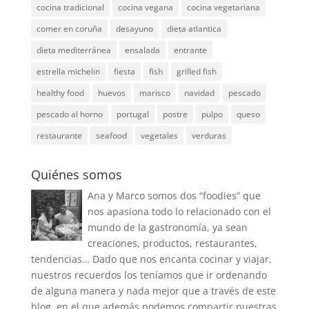
cocina tradicional
cocina vegana
cocina vegetariana
comer en coruña
desayuno
dieta atlantica
dieta mediterránea
ensalada
entrante
estrella michelin
fiesta
fish
grilled fish
healthy food
huevos
marisco
navidad
pescado
pescado al horno
portugal
postre
pulpo
queso
restaurante
seafood
vegetales
verduras
Quiénes somos
Ana y Marco somos dos “foodies” que
nos apasiona todo lo relacionado con el
mundo de la gastronomía, ya sean
creaciones, productos, restaurantes,
tendencias… Dado que nos encanta cocinar y viajar,
nuestros recuerdos los teníamos que ir ordenando
de alguna manera y nada mejor que a través de este
blog, en el que además podemos compartir nuestras