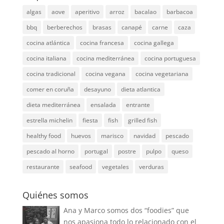
algas
aove
aperitivo
arroz
bacalao
barbacoa
bbq
berberechos
brasas
canapé
carne
caza
cocina atlántica
cocina francesa
cocina gallega
cocina italiana
cocina mediterránea
cocina portuguesa
cocina tradicional
cocina vegana
cocina vegetariana
comer en coruña
desayuno
dieta atlantica
dieta mediterránea
ensalada
entrante
estrella michelin
fiesta
fish
grilled fish
healthy food
huevos
marisco
navidad
pescado
pescado al horno
portugal
postre
pulpo
queso
restaurante
seafood
vegetales
verduras
Quiénes somos
Ana y Marco somos dos “foodies” que
nos apasiona todo lo relacionado con el