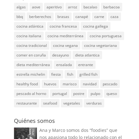
algas
aove
aperitivo
arroz
bacalao
barbacoa
bbq
berberechos
brasas
canapé
carne
caza
cocina atlántica
cocina francesa
cocina gallega
cocina italiana
cocina mediterránea
cocina portuguesa
cocina tradicional
cocina vegana
cocina vegetariana
comer en coruña
desayuno
dieta atlantica
dieta mediterránea
ensalada
entrante
estrella michelin
fiesta
fish
grilled fish
healthy food
huevos
marisco
navidad
pescado
pescado al horno
portugal
postre
pulpo
queso
restaurante
seafood
vegetales
verduras
Quiénes somos
Ana y Marco somos dos “foodies” que
nos apasiona todo lo relacionado con el