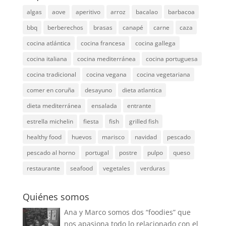
algas
aove
aperitivo
arroz
bacalao
barbacoa
bbq
berberechos
brasas
canapé
carne
caza
cocina atlántica
cocina francesa
cocina gallega
cocina italiana
cocina mediterránea
cocina portuguesa
cocina tradicional
cocina vegana
cocina vegetariana
comer en coruña
desayuno
dieta atlantica
dieta mediterránea
ensalada
entrante
estrella michelin
fiesta
fish
grilled fish
healthy food
huevos
marisco
navidad
pescado
pescado al horno
portugal
postre
pulpo
queso
restaurante
seafood
vegetales
verduras
Quiénes somos
Ana y Marco somos dos “foodies” que
nos apasiona todo lo relacionado con el