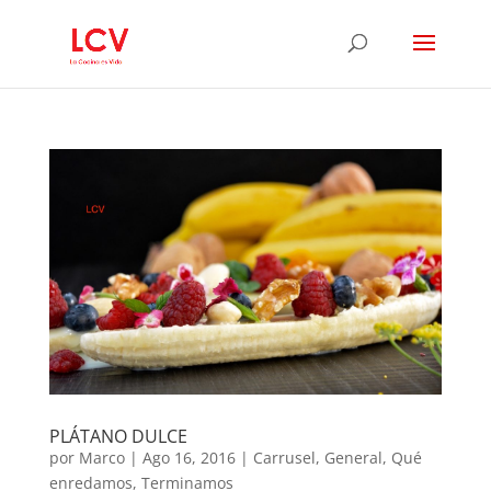
PLÁTANO DULCE
por
Marco
|
Ago 16, 2016
|
Carrusel
,
General
,
Qué
enredamos
,
Terminamos