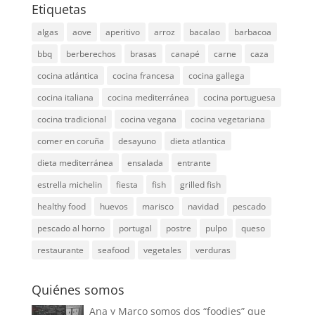
Etiquetas
algas
aove
aperitivo
arroz
bacalao
barbacoa
bbq
berberechos
brasas
canapé
carne
caza
cocina atlántica
cocina francesa
cocina gallega
cocina italiana
cocina mediterránea
cocina portuguesa
cocina tradicional
cocina vegana
cocina vegetariana
comer en coruña
desayuno
dieta atlantica
dieta mediterránea
ensalada
entrante
estrella michelin
fiesta
fish
grilled fish
healthy food
huevos
marisco
navidad
pescado
pescado al horno
portugal
postre
pulpo
queso
restaurante
seafood
vegetales
verduras
Quiénes somos
Ana y Marco somos dos “foodies” que