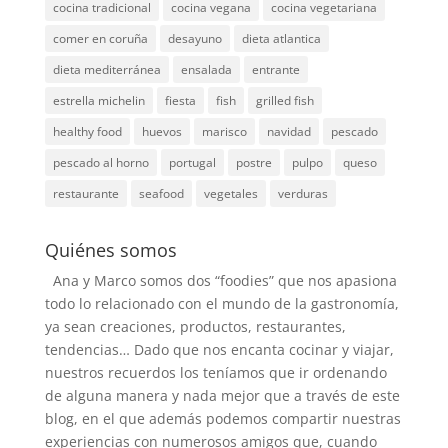
cocina tradicional
cocina vegana
cocina vegetariana
comer en coruña
desayuno
dieta atlantica
dieta mediterránea
ensalada
entrante
estrella michelin
fiesta
fish
grilled fish
healthy food
huevos
marisco
navidad
pescado
pescado al horno
portugal
postre
pulpo
queso
restaurante
seafood
vegetales
verduras
Quiénes somos
Ana y Marco somos dos “foodies” que nos apasiona
todo lo relacionado con el mundo de la gastronomía,
ya sean creaciones, productos, restaurantes,
tendencias… Dado que nos encanta cocinar y viajar,
nuestros recuerdos los teníamos que ir ordenando
de alguna manera y nada mejor que a través de este
blog, en el que además podemos compartir nuestras
experiencias con numerosos amigos que, cuando