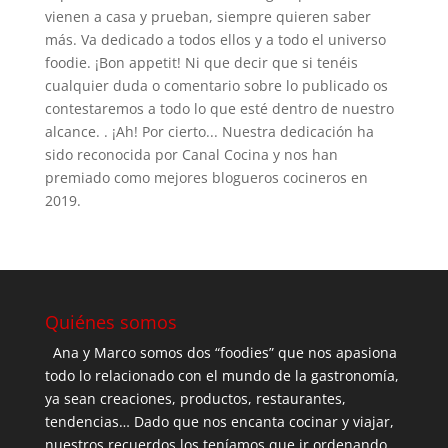
vienen a casa y prueban, siempre quieren saber
más. Va dedicado a todos ellos y a todo el universo
foodie. ¡Bon appetit! Ni que decir que si tenéis
cualquier duda o comentario sobre lo publicado os
contestaremos a todo lo que esté dentro de nuestro
alcance. . ¡Ah! Por cierto... Nuestra dedicación ha
sido reconocida por Canal Cocina y nos han
premiado como mejores blogueros cocineros en
2019.
Quiénes somos
Ana y Marco somos dos “foodies” que nos apasiona
todo lo relacionado con el mundo de la gastronomía,
ya sean creaciones, productos, restaurantes,
tendencias… Dado que nos encanta cocinar y viajar,
nuestros recuerdos los teníamos que ir ordenando