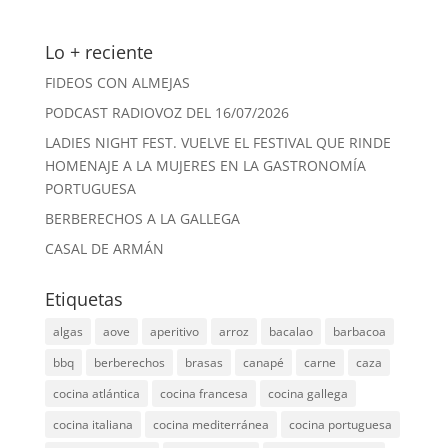
Lo + reciente
FIDEOS CON ALMEJAS
PODCAST RADIOVOZ DEL 16/07/2026
LADIES NIGHT FEST. VUELVE EL FESTIVAL QUE RINDE
HOMENAJE A LA MUJERES EN LA GASTRONOMÍA
PORTUGUESA
BERBERECHOS A LA GALLEGA
CASAL DE ARMÁN
Etiquetas
algas
aove
aperitivo
arroz
bacalao
barbacoa
bbq
berberechos
brasas
canapé
carne
caza
cocina atlántica
cocina francesa
cocina gallega
cocina italiana
cocina mediterránea
cocina portuguesa