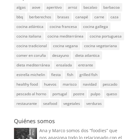
algas
aove
aperitivo
arroz
bacalao
barbacoa
bbq
berberechos
brasas
canapé
carne
caza
cocina atlántica
cocina francesa
cocina gallega
cocina italiana
cocina mediterránea
cocina portuguesa
cocina tradicional
cocina vegana
cocina vegetariana
comer en coruña
desayuno
dieta atlantica
dieta mediterránea
ensalada
entrante
estrella michelin
fiesta
fish
grilled fish
healthy food
huevos
marisco
navidad
pescado
pescado al horno
portugal
postre
pulpo
queso
restaurante
seafood
vegetales
verduras
Quiénes somos
Ana y Marco somos dos “foodies” que
nos apasiona todo lo relacionado con el