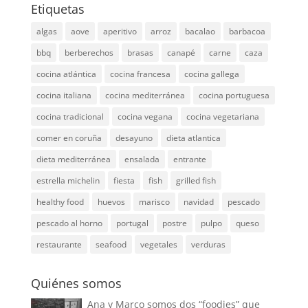
Etiquetas
algas
aove
aperitivo
arroz
bacalao
barbacoa
bbq
berberechos
brasas
canapé
carne
caza
cocina atlántica
cocina francesa
cocina gallega
cocina italiana
cocina mediterránea
cocina portuguesa
cocina tradicional
cocina vegana
cocina vegetariana
comer en coruña
desayuno
dieta atlantica
dieta mediterránea
ensalada
entrante
estrella michelin
fiesta
fish
grilled fish
healthy food
huevos
marisco
navidad
pescado
pescado al horno
portugal
postre
pulpo
queso
restaurante
seafood
vegetales
verduras
Quiénes somos
Ana y Marco somos dos “foodies” que