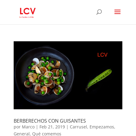
BERBERECHOS CON GUISANTES
por
Marco
|
Feb 21, 2019
|
Carrusel
,
Empezamos
,
General
,
Qué comemos