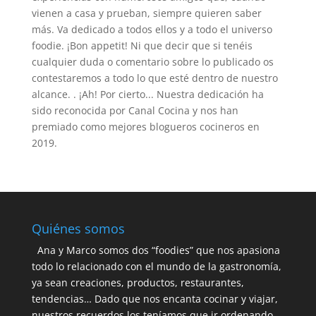
vienen a casa y prueban, siempre quieren saber
más. Va dedicado a todos ellos y a todo el universo
foodie. ¡Bon appetit! Ni que decir que si tenéis
cualquier duda o comentario sobre lo publicado os
contestaremos a todo lo que esté dentro de nuestro
alcance. . ¡Ah! Por cierto... Nuestra dedicación ha
sido reconocida por Canal Cocina y nos han
premiado como mejores blogueros cocineros en
2019.
Quiénes somos
Ana y Marco somos dos “foodies” que nos apasiona
todo lo relacionado con el mundo de la gastronomía,
ya sean creaciones, productos, restaurantes,
tendencias… Dado que nos encanta cocinar y viajar,
nuestros recuerdos los teníamos que ir ordenando