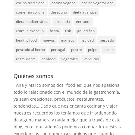
cocina tradicional
cocina vegana
cocina vegetariana
comer en coruña
desayuno
dieta atlantica
dieta mediterránea
ensalada
entrante
estrella michelin
fiesta
fish
grilled fish
healthy food
huevos
marisco
navidad
pescado
pescado al horno
portugal
postre
pulpo
queso
restaurante
seafood
vegetales
verduras
Quiénes somos
Ana y Marco somos dos “foodies” que nos apasiona
todo lo relacionado con el mundo de la gastronomía,
ya sean creaciones, productos, restaurantes,
tendencias… Dado que nos encanta cocinar y viajar,
nuestros recuerdos los teníamos que ir ordenando
de alguna manera y nada mejor que a través de este
blog, en el que además podemos compartir nuestras
experiencias con numerosos amigos que, cuando