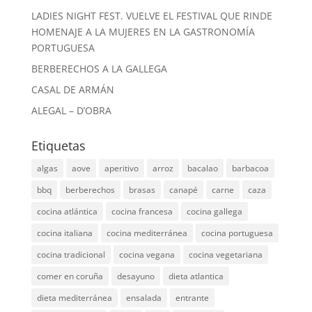
LADIES NIGHT FEST. VUELVE EL FESTIVAL QUE RINDE
HOMENAJE A LA MUJERES EN LA GASTRONOMÍA
PORTUGUESA
BERBERECHOS A LA GALLEGA
CASAL DE ARMÁN
ALEGAL – D’OBRA
Etiquetas
algas
aove
aperitivo
arroz
bacalao
barbacoa
bbq
berberechos
brasas
canapé
carne
caza
cocina atlántica
cocina francesa
cocina gallega
cocina italiana
cocina mediterránea
cocina portuguesa
cocina tradicional
cocina vegana
cocina vegetariana
comer en coruña
desayuno
dieta atlantica
dieta mediterránea
ensalada
entrante