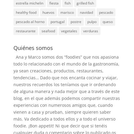
estrella michelin
fiesta
fish
grilled fish
healthy food
huevos
marisco
navidad
pescado
pescado al horno
portugal
postre
pulpo
queso
restaurante
seafood
vegetales
verduras
Quiénes somos
Ana y Marco somos dos “foodies” que nos apasiona
todo lo relacionado con el mundo de la gastronomía,
ya sean creaciones, productos, restaurantes,
tendencias… Dado que nos encanta cocinar y viajar,
nuestros recuerdos los teníamos que ir ordenando
de alguna manera y nada mejor que a través de este
blog, en el que además podemos compartir nuestras
experiencias con numerosos amigos que, cuando
vienen a casa y prueban, siempre quieren saber
más. Va dedicado a todos ellos y a todo el universo
foodie. ¡Bon appetit! Ni que decir que si tenéis
cualquier duda o comentario sobre lo publicado os