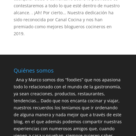
contestaremos a todo lo que esté dentro de nuestro
alcance. . ¡Ah! Por cierto... Nuestra dedicación ha
sido reconocida por Canal Cocina y nos han
premiado como mejores blogueros cocineros en
2019.
Quiénes somos
Ana y Marco somos dos “foodies” que nos apasiona
todo lo relacionado con el mundo de la gastronomía,
ya sean creaciones, productos, restaurantes,
tendencias… Dado que nos encanta cocinar y viajar,
nuestros recuerdos los teníamos que ir ordenando
de alguna manera y nada mejor que a través de este
blog, en el que además podemos compartir nuestras
experiencias con numerosos amigos que, cuando
vienen a casa y prueban, siempre quieren saber