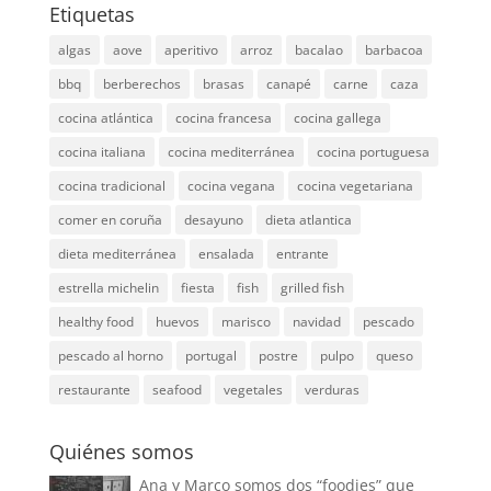
Etiquetas
algas
aove
aperitivo
arroz
bacalao
barbacoa
bbq
berberechos
brasas
canapé
carne
caza
cocina atlántica
cocina francesa
cocina gallega
cocina italiana
cocina mediterránea
cocina portuguesa
cocina tradicional
cocina vegana
cocina vegetariana
comer en coruña
desayuno
dieta atlantica
dieta mediterránea
ensalada
entrante
estrella michelin
fiesta
fish
grilled fish
healthy food
huevos
marisco
navidad
pescado
pescado al horno
portugal
postre
pulpo
queso
restaurante
seafood
vegetales
verduras
Quiénes somos
Ana y Marco somos dos “foodies” que