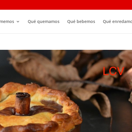
omemos
Qué quemamos
Qué bebemos
Qué enredam