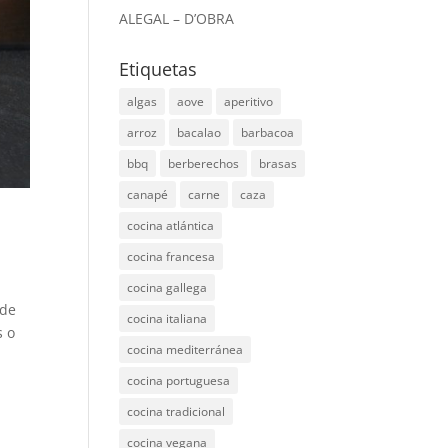
ALEGAL – D’OBRA
Etiquetas
algas
aove
aperitivo
arroz
bacalao
barbacoa
bbq
berberechos
brasas
canapé
carne
caza
cocina atlántica
cocina francesa
cocina gallega
 de
cocina italiana
s o
cocina mediterránea
cocina portuguesa
cocina tradicional
cocina vegana