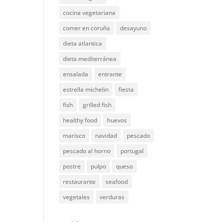
cocina vegetariana
comer en coruña
desayuno
dieta atlantica
dieta mediterránea
ensalada
entrante
estrella michelin
fiesta
fish
grilled fish
healthy food
huevos
marisco
navidad
pescado
pescado al horno
portugal
postre
pulpo
queso
restaurante
seafood
vegetales
verduras