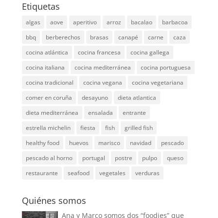
Etiquetas
algas
aove
aperitivo
arroz
bacalao
barbacoa
bbq
berberechos
brasas
canapé
carne
caza
cocina atlántica
cocina francesa
cocina gallega
cocina italiana
cocina mediterránea
cocina portuguesa
cocina tradicional
cocina vegana
cocina vegetariana
comer en coruña
desayuno
dieta atlantica
dieta mediterránea
ensalada
entrante
estrella michelin
fiesta
fish
grilled fish
healthy food
huevos
marisco
navidad
pescado
pescado al horno
portugal
postre
pulpo
queso
restaurante
seafood
vegetales
verduras
Quiénes somos
Ana y Marco somos dos “foodies” que