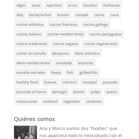
algas
aove
aperitivo
arroz
bacalao
barbacoa
bbq
berberechos
brasas
canapé
carne
caza
cocina atlántica
cocina francesa
cocina gallega
cocina italiana
cocina mediterránea
cocina portuguesa
cocina tradicional
cocina vegana
cocina vegetariana
comer en coruña
desayuno
dieta atlantica
dieta mediterránea
ensalada
entrante
estrella michelin
fiesta
fish
grilled fish
healthy food
huevos
marisco
navidad
pescado
pescado al horno
portugal
postre
pulpo
queso
restaurante
seafood
vegetales
verduras
Quiénes somos
Ana y Marco somos dos “foodies” que
nos apasiona todo lo relacionado con el