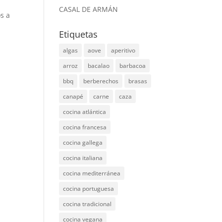
CASAL DE ARMÁN
s a
Etiquetas
algas
aove
aperitivo
arroz
bacalao
barbacoa
bbq
berberechos
brasas
canapé
carne
caza
cocina atlántica
cocina francesa
cocina gallega
cocina italiana
cocina mediterránea
cocina portuguesa
cocina tradicional
cocina vegana