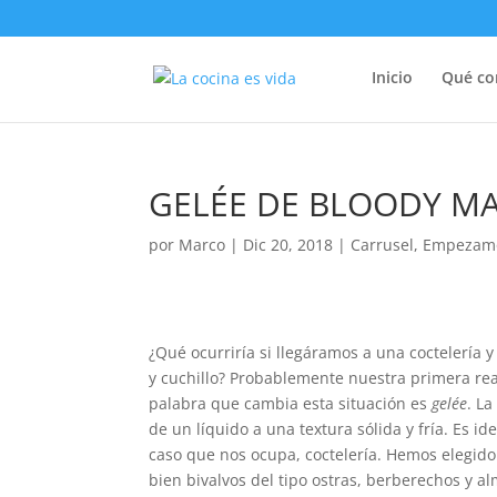
Inicio
Qué c
GELÉE DE BLOODY M
por
Marco
|
Dic 20, 2018
|
Carrusel
,
Empezam
¿Qué ocurriría si llegáramos a una coctelería 
y cuchillo? Probablemente nuestra primera re
palabra que cambia esta situación es
gelée
. L
de un líquido a una textura sólida y fría. Es id
caso que nos ocupa, coctelería. Hemos elegi
bien bivalvos del tipo ostras, berberechos y a