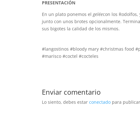
PRESENTACIÓN
En un plato ponemos el
gelée
con los Rodolfos,
junto con unos brotes opcionalmente. Termina
sus bigotes la calidad de los mismos.
#langostinos #bloody mary #christmas food #pa
#marisco #coctel #cocteles
Enviar comentario
Lo siento, debes estar
conectado
para publicar