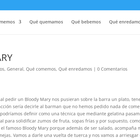
omemos
Qué quemamos
Qué bebemos
Qué enredam
ARY
os
,
General
,
Qué comemos
,
Qué enredamos
|
0 Comentarios
y al pedir un Bloody Mary nos pusieran sobre la barra un plato, ten
acción sería decirle al barman que no hemos pedido nada de come
a podríamos definir como una técnica que mediante gelatina pasa
eal para solidificar zumos de fruta, sopas frías y por supuesto, como
do el famoso Bloody Mary porque además de ser salado, acompaña
lmejas. Vamos a darle una vuelta de tuerca y nos vamos a arriesgar