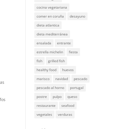
cocina vegetariana
comer en coruña
desayuno
dieta atlantica
dieta mediterránea
ensalada
entrante
estrella michelin
fiesta
fish
grilled fish
healthy food
huevos
marisco
navidad
pescado
ras
pescado al horno
portugal
postre
pulpo
queso
fos
restaurante
seafood
vegetales
verduras