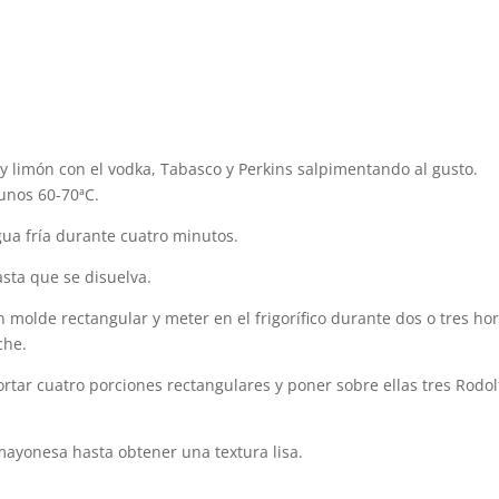
limón con el vodka, Tabasco y Perkins salpimentando al gusto.
unos 60-70ªC.
ua fría durante cuatro minutos.
asta que se disuelva.
molde rectangular y meter en el frigorífico durante dos o tres ho
che.
rtar cuatro porciones rectangulares y poner sobre ellas tres Rodol
mayonesa hasta obtener una textura lisa.