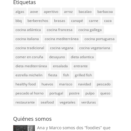
Etiquetas
algas
aove
aperitivo
arroz
bacalao
barbacoa
bbq
berberechos
brasas
canapé
carne
caza
cocina atlántica
cocina francesa
cocina gallega
cocina italiana
cocina mediterránea
cocina portuguesa
cocina tradicional
cocina vegana
cocina vegetariana
comer en coruña
desayuno
dieta atlantica
dieta mediterránea
ensalada
entrante
estrella michelin
fiesta
fish
grilled fish
healthy food
huevos
marisco
navidad
pescado
pescado al horno
portugal
postre
pulpo
queso
restaurante
seafood
vegetales
verduras
Quiénes somos
Ana y Marco somos dos “foodies” que