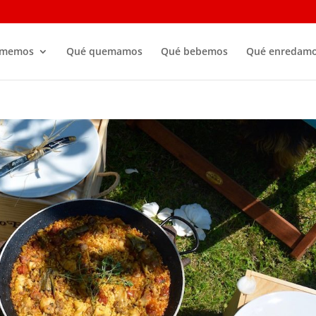
omemos
Qué quemamos
Qué bebemos
Qué enredam