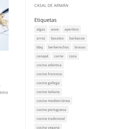
CASAL DE ARMÁN
Etiquetas
algas
aove
aperitivo
arroz
bacalao
barbacoa
bbq
berberechos
brasas
canapé
carne
caza
cocina atlántica
cocina francesa
cocina gallega
o
cocina italiana
eino
cocina mediterránea
cocina portuguesa
cocina tradicional
cocina vegana