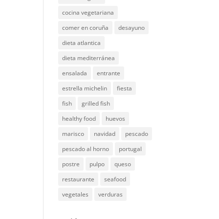
cocina vegetariana
comer en coruña
desayuno
dieta atlantica
dieta mediterránea
ensalada
entrante
estrella michelin
fiesta
fish
grilled fish
healthy food
huevos
marisco
navidad
pescado
pescado al horno
portugal
postre
pulpo
queso
restaurante
seafood
vegetales
verduras