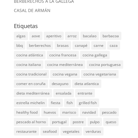
BERBERECHOS A LA GALLEGA
CASAL DE ARMÁN
Etiquetas
algas
aove
aperitivo
arroz
bacalao
barbacoa
bbq
berberechos
brasas
canapé
carne
caza
cocina atlántica
cocina francesa
cocina gallega
cocina italiana
cocina mediterránea
cocina portuguesa
cocina tradicional
cocina vegana
cocina vegetariana
comer en coruña
desayuno
dieta atlantica
dieta mediterránea
ensalada
entrante
estrella michelin
fiesta
fish
grilled fish
healthy food
huevos
marisco
navidad
pescado
pescado al horno
portugal
postre
pulpo
queso
restaurante
seafood
vegetales
verduras