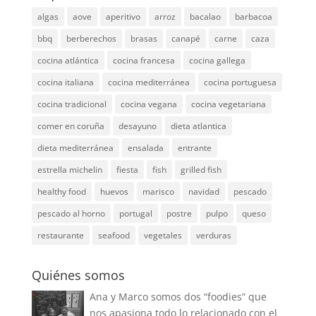
algas
aove
aperitivo
arroz
bacalao
barbacoa
bbq
berberechos
brasas
canapé
carne
caza
cocina atlántica
cocina francesa
cocina gallega
cocina italiana
cocina mediterránea
cocina portuguesa
cocina tradicional
cocina vegana
cocina vegetariana
comer en coruña
desayuno
dieta atlantica
dieta mediterránea
ensalada
entrante
estrella michelin
fiesta
fish
grilled fish
healthy food
huevos
marisco
navidad
pescado
pescado al horno
portugal
postre
pulpo
queso
restaurante
seafood
vegetales
verduras
Quiénes somos
Ana y Marco somos dos “foodies” que
nos apasiona todo lo relacionado con el