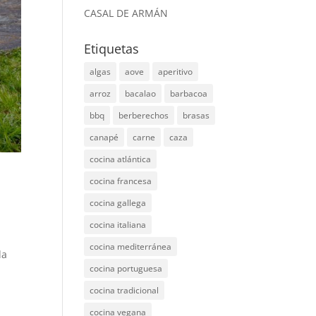
CASAL DE ARMÁN
Etiquetas
algas
aove
aperitivo
arroz
bacalao
barbacoa
bbq
berberechos
brasas
canapé
carne
caza
cocina atlántica
cocina francesa
cocina gallega
cocina italiana
cocina mediterránea
da
cocina portuguesa
cocina tradicional
cocina vegana