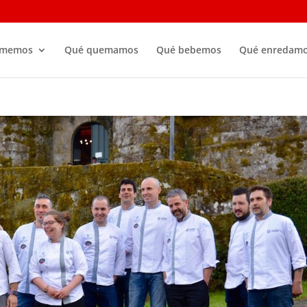
omemos
Qué quemamos
Qué bebemos
Qué enredam