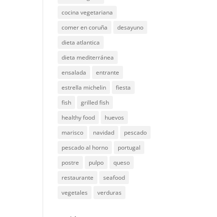
cocina vegetariana
comer en coruña
desayuno
dieta atlantica
dieta mediterránea
ensalada
entrante
estrella michelin
fiesta
fish
grilled fish
healthy food
huevos
marisco
navidad
pescado
pescado al horno
portugal
postre
pulpo
queso
restaurante
seafood
vegetales
verduras