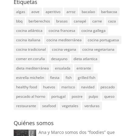
Etiquetas
algas
aove
aperitivo
arroz
bacalao
barbacoa
bbq
berberechos
brasas
canapé
carne
caza
cocina atlántica
cocina francesa
cocina gallega
cocina italiana
cocina mediterránea
cocina portuguesa
cocina tradicional
cocina vegana
cocina vegetariana
comer en coruña
desayuno
dieta atlantica
dieta mediterránea
ensalada
entrante
estrella michelin
fiesta
fish
grilled fish
healthy food
huevos
marisco
navidad
pescado
pescado al horno
portugal
postre
pulpo
queso
restaurante
seafood
vegetales
verduras
Quiénes somos
Ana y Marco somos dos “foodies” que