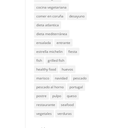
cocina vegetariana
comer en coruña
desayuno
dieta atlantica
dieta mediterránea
ensalada
entrante
estrella michelin
fiesta
fish
grilled fish
healthy food
huevos
marisco
navidad
pescado
pescado al horno
portugal
postre
pulpo
queso
restaurante
seafood
vegetales
verduras