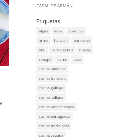
CASAL DE ARMÁN
Etiquetas
algas
aove
aperitivo
arroz
bacalao
barbacoa
bbq
berberechos
brasas
canapé
carne
caza
cocina atlántica
cocina francesa
cocina gallega
cocina italiana
de
cocina mediterránea
cocina portuguesa
cocina tradicional
cocina vegana