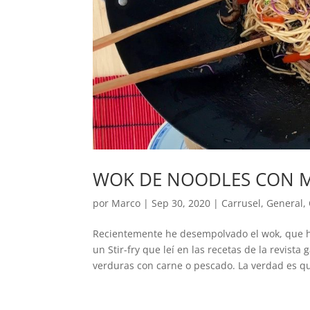
WOK DE NOODLES CON M
por
Marco
|
Sep 30, 2020
|
Carrusel
,
General
,
Recientemente he desempolvado el wok, que h
un Stir-fry que leí en las recetas de la revist
verduras con carne o pescado. La verdad es qu