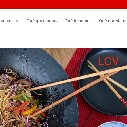
omemos
Qué quemamos
Qué bebemos
Qué enredam