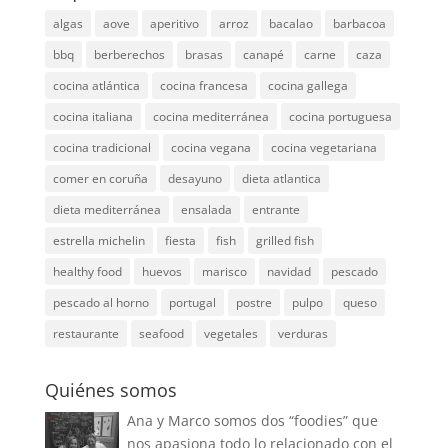
algas
aove
aperitivo
arroz
bacalao
barbacoa
bbq
berberechos
brasas
canapé
carne
caza
cocina atlántica
cocina francesa
cocina gallega
cocina italiana
cocina mediterránea
cocina portuguesa
cocina tradicional
cocina vegana
cocina vegetariana
comer en coruña
desayuno
dieta atlantica
dieta mediterránea
ensalada
entrante
estrella michelin
fiesta
fish
grilled fish
healthy food
huevos
marisco
navidad
pescado
pescado al horno
portugal
postre
pulpo
queso
restaurante
seafood
vegetales
verduras
Quiénes somos
Ana y Marco somos dos “foodies” que
nos apasiona todo lo relacionado con el