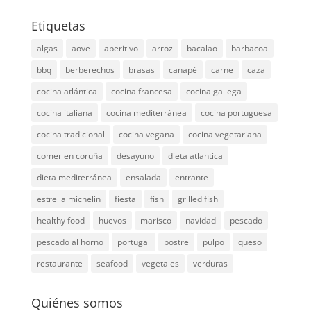
Etiquetas
algas
aove
aperitivo
arroz
bacalao
barbacoa
bbq
berberechos
brasas
canapé
carne
caza
cocina atlántica
cocina francesa
cocina gallega
cocina italiana
cocina mediterránea
cocina portuguesa
cocina tradicional
cocina vegana
cocina vegetariana
comer en coruña
desayuno
dieta atlantica
dieta mediterránea
ensalada
entrante
estrella michelin
fiesta
fish
grilled fish
healthy food
huevos
marisco
navidad
pescado
pescado al horno
portugal
postre
pulpo
queso
restaurante
seafood
vegetales
verduras
Quiénes somos