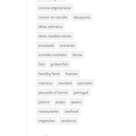
cocina vegetariana
comer en coruña
desayuno
dieta atlantica
dieta mediterránea
ensalada
entrante
estrella michelin
fiesta
fish
grilled fish
healthy food
huevos
marisco
navidad
pescado
pescado al horno
portugal
postre
pulpo
queso
restaurante
seafood
vegetales
verduras