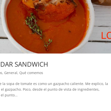
DDAR SANDWICH
os
,
General
,
Qué comemos
 la sopa de tomate es como un gazpacho caliente. Me explico, la
el gazpacho. Poco, desde el punto de vista de ingredientes,
el punto...