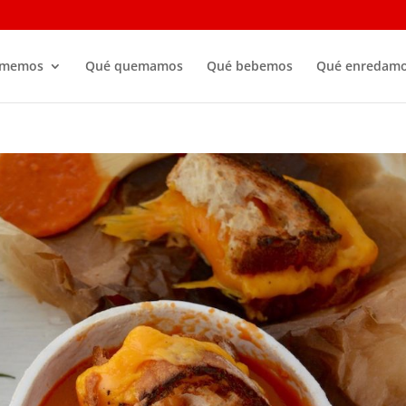
omemos
Qué quemamos
Qué bebemos
Qué enredam