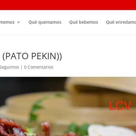
omemos
Qué quemamos
Qué bebemos
Qué enredam
 (PATO PEKIN))
Seguimos
|
0 Comentarios