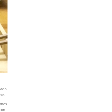
tado
me.
tones
 con