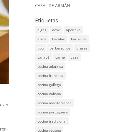
CASAL DE ARMÁN
Etiquetas
algas
aove
aperitivo
arroz
bacalao
barbacoa
bbq
berberechos
brasas
canapé
carne
caza
cocina atlántica
cocina francesa
cocina gallega
cocina italiana
e
cocina mediterránea
 ver
cocina portuguesa
cocina tradicional
aron
cocina vegana