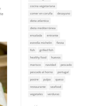
cocina vegetariana
e
comer en coruña
desayuno
nte
dieta atlantica
dieta mediterránea
ensalada
entrante
estrella michelin
fiesta
fish
grilled fish
healthy food
huevos
marisco
navidad
pescado
pescado al horno
portugal
postre
pulpo
queso
restaurante
seafood
vegetales
verduras