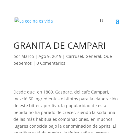
GRANITA DE CAMPARI
por
Marco
|
Ago 9, 2019
|
Carrusel
,
General
,
Qué
bebemos
|
0 Comentarios
Desde que, en 1860, Gaspare, del caf
é
Campari,
mezcló 60 ingredientes distintos para la elaboración
de este bitter aperitivo, la popularidad de esta
bebida no ha parado de crecer, siendo la soda una
de las más habituales combinaciones, en muchos
lugares conocida bajo la denominación de Spritz. El
aperitivo está de moda y la típica caña o vermut