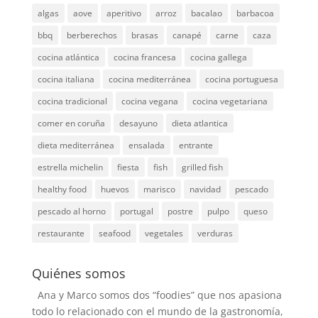
algas
aove
aperitivo
arroz
bacalao
barbacoa
bbq
berberechos
brasas
canapé
carne
caza
cocina atlántica
cocina francesa
cocina gallega
cocina italiana
cocina mediterránea
cocina portuguesa
cocina tradicional
cocina vegana
cocina vegetariana
comer en coruña
desayuno
dieta atlantica
dieta mediterránea
ensalada
entrante
estrella michelin
fiesta
fish
grilled fish
healthy food
huevos
marisco
navidad
pescado
pescado al horno
portugal
postre
pulpo
queso
restaurante
seafood
vegetales
verduras
Quiénes somos
Ana y Marco somos dos “foodies” que nos apasiona
todo lo relacionado con el mundo de la gastronomía,