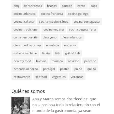
bbq
berberechos
brasas
canapé
carne
caza
cocina atlántica
cocina francesa
cocina gallega
cocina italiana
cocina mediterránea
cocina portuguesa
cocina tradicional
cocina vegana
cocina vegetariana
comer en coruña
desayuno
dieta atlantica
dieta mediterránea
ensalada
entrante
estrella michelin
fiesta
fish
grilled fish
healthy food
huevos
marisco
navidad
pescado
pescado al horno
portugal
postre
pulpo
queso
restaurante
seafood
vegetales
verduras
Quiénes somos
Ana y Marco somos dos “foodies” que
nos apasiona todo lo relacionado con el
mundo de la gastronomía, ya sean