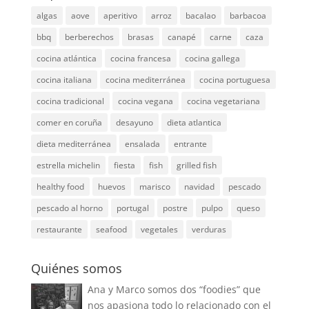
algas
aove
aperitivo
arroz
bacalao
barbacoa
bbq
berberechos
brasas
canapé
carne
caza
cocina atlántica
cocina francesa
cocina gallega
cocina italiana
cocina mediterránea
cocina portuguesa
cocina tradicional
cocina vegana
cocina vegetariana
comer en coruña
desayuno
dieta atlantica
dieta mediterránea
ensalada
entrante
estrella michelin
fiesta
fish
grilled fish
healthy food
huevos
marisco
navidad
pescado
pescado al horno
portugal
postre
pulpo
queso
restaurante
seafood
vegetales
verduras
Quiénes somos
Ana y Marco somos dos “foodies” que
nos apasiona todo lo relacionado con el