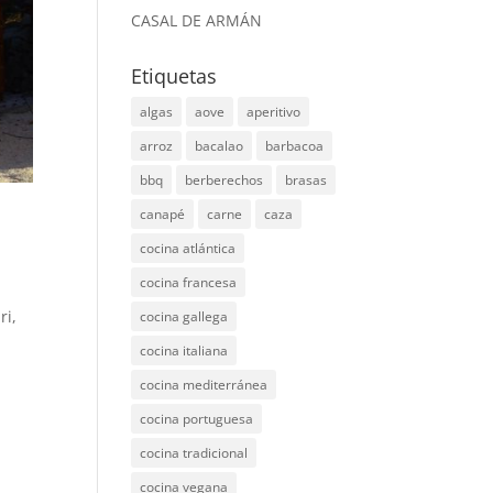
CASAL DE ARMÁN
Etiquetas
algas
aove
aperitivo
arroz
bacalao
barbacoa
bbq
berberechos
brasas
canapé
carne
caza
cocina atlántica
cocina francesa
ri,
cocina gallega
cocina italiana
cocina mediterránea
cocina portuguesa
cocina tradicional
cocina vegana