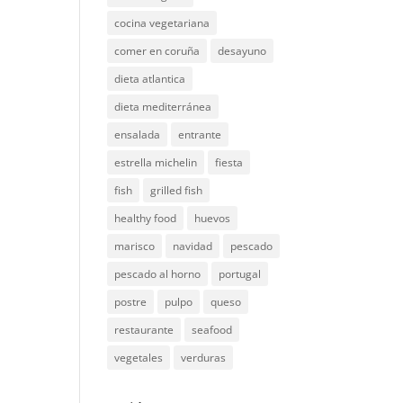
cocina vegetariana
comer en coruña
desayuno
dieta atlantica
dieta mediterránea
ensalada
entrante
estrella michelin
fiesta
fish
grilled fish
healthy food
huevos
marisco
navidad
pescado
pescado al horno
portugal
postre
pulpo
queso
restaurante
seafood
vegetales
verduras