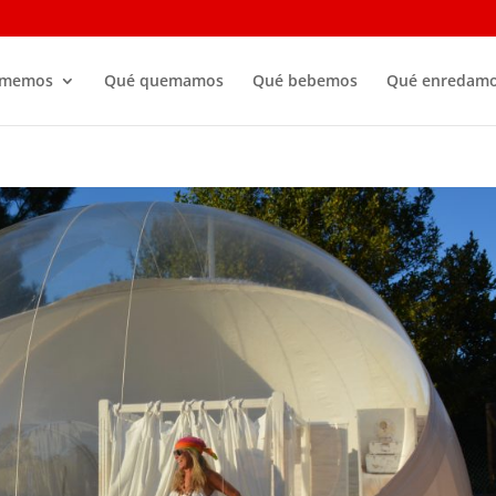
omemos
Qué quemamos
Qué bebemos
Qué enredam