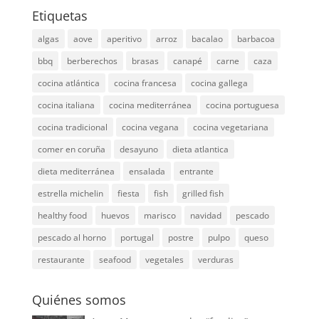
Etiquetas
algas
aove
aperitivo
arroz
bacalao
barbacoa
bbq
berberechos
brasas
canapé
carne
caza
cocina atlántica
cocina francesa
cocina gallega
cocina italiana
cocina mediterránea
cocina portuguesa
cocina tradicional
cocina vegana
cocina vegetariana
comer en coruña
desayuno
dieta atlantica
dieta mediterránea
ensalada
entrante
estrella michelin
fiesta
fish
grilled fish
healthy food
huevos
marisco
navidad
pescado
pescado al horno
portugal
postre
pulpo
queso
restaurante
seafood
vegetales
verduras
Quiénes somos