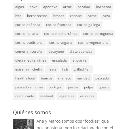
algas
aove
aperitivo
arroz
bacalao
barbacoa
bbq
berberechos
brasas
canapé
carne
caza
cocina atlántica
cocina francesa
cocina gallega
cocina italiana
cocina mediterránea
cocina portuguesa
cocina tradicional
cocina vegana
cocina vegetariana
comer en coruña
desayuno
dieta atlantica
dieta mediterránea
ensalada
entrante
estrella michelin
fiesta
fish
grilled fish
healthy food
huevos
marisco
navidad
pescado
pescado al horno
portugal
postre
pulpo
queso
restaurante
seafood
vegetales
verduras
Quiénes somos
Ana y Marco somos dos “foodies” que
nos apasiona todo lo relacionado con el