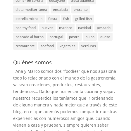
comer en coruña
desayuno
dieta atlantica
dieta mediterránea
ensalada
entrante
estrella michelin
fiesta
fish
grilled fish
healthy food
huevos
marisco
navidad
pescado
pescado al horno
portugal
postre
pulpo
queso
restaurante
seafood
vegetales
verduras
Quiénes somos
Ana y Marco somos dos “foodies” que nos apasiona
todo lo relacionado con el mundo de la gastronomía,
ya sean creaciones, productos, restaurantes,
tendencias… Dado que nos encanta cocinar y viajar,
nuestros recuerdos los teníamos que ir ordenando
de alguna manera y nada mejor que a través de este
blog, en el que además podemos compartir nuestras
experiencias con numerosos amigos que, cuando
vienen a casa y prueban, siempre quieren saber