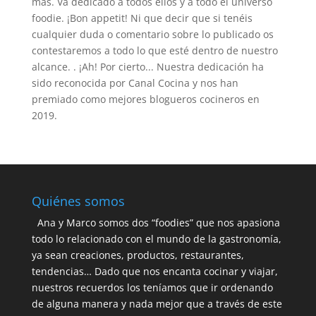
más. Va dedicado a todos ellos y a todo el universo
foodie. ¡Bon appetit! Ni que decir que si tenéis
cualquier duda o comentario sobre lo publicado os
contestaremos a todo lo que esté dentro de nuestro
alcance. . ¡Ah! Por cierto... Nuestra dedicación ha
sido reconocida por Canal Cocina y nos han
premiado como mejores blogueros cocineros en
2019.
Quiénes somos
Ana y Marco somos dos “foodies” que nos apasiona
todo lo relacionado con el mundo de la gastronomía,
ya sean creaciones, productos, restaurantes,
tendencias… Dado que nos encanta cocinar y viajar,
nuestros recuerdos los teníamos que ir ordenando
de alguna manera y nada mejor que a través de este