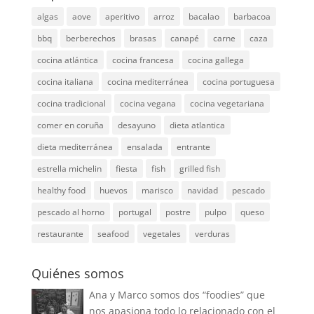
algas
aove
aperitivo
arroz
bacalao
barbacoa
bbq
berberechos
brasas
canapé
carne
caza
cocina atlántica
cocina francesa
cocina gallega
cocina italiana
cocina mediterránea
cocina portuguesa
cocina tradicional
cocina vegana
cocina vegetariana
comer en coruña
desayuno
dieta atlantica
dieta mediterránea
ensalada
entrante
estrella michelin
fiesta
fish
grilled fish
healthy food
huevos
marisco
navidad
pescado
pescado al horno
portugal
postre
pulpo
queso
restaurante
seafood
vegetales
verduras
Quiénes somos
Ana y Marco somos dos “foodies” que
nos apasiona todo lo relacionado con el