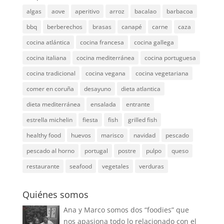
algas
aove
aperitivo
arroz
bacalao
barbacoa
bbq
berberechos
brasas
canapé
carne
caza
cocina atlántica
cocina francesa
cocina gallega
cocina italiana
cocina mediterránea
cocina portuguesa
cocina tradicional
cocina vegana
cocina vegetariana
comer en coruña
desayuno
dieta atlantica
dieta mediterránea
ensalada
entrante
estrella michelin
fiesta
fish
grilled fish
healthy food
huevos
marisco
navidad
pescado
pescado al horno
portugal
postre
pulpo
queso
restaurante
seafood
vegetales
verduras
Quiénes somos
Ana y Marco somos dos “foodies” que
nos apasiona todo lo relacionado con el