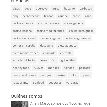
Etiquetas
algas
aove
aperitivo
arroz
bacalao
barbacoa
bbq
berberechos
brasas
canapé
carne
caza
cocina atlántica
cocina francesa
cocina gallega
cocina italiana
cocina mediterránea
cocina portuguesa
cocina tradicional
cocina vegana
cocina vegetariana
comer en coruña
desayuno
dieta atlantica
dieta mediterránea
ensalada
entrante
estrella michelin
fiesta
fish
grilled fish
healthy food
huevos
marisco
navidad
pescado
pescado al horno
portugal
postre
pulpo
queso
restaurante
seafood
vegetales
verduras
Quiénes somos
Ana y Marco somos dos “foodies” que