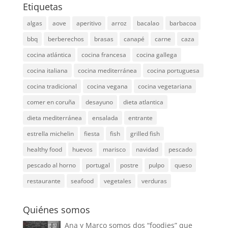
Etiquetas
algas
aove
aperitivo
arroz
bacalao
barbacoa
bbq
berberechos
brasas
canapé
carne
caza
cocina atlántica
cocina francesa
cocina gallega
cocina italiana
cocina mediterránea
cocina portuguesa
cocina tradicional
cocina vegana
cocina vegetariana
comer en coruña
desayuno
dieta atlantica
dieta mediterránea
ensalada
entrante
estrella michelin
fiesta
fish
grilled fish
healthy food
huevos
marisco
navidad
pescado
pescado al horno
portugal
postre
pulpo
queso
restaurante
seafood
vegetales
verduras
Quiénes somos
Ana y Marco somos dos “foodies” que