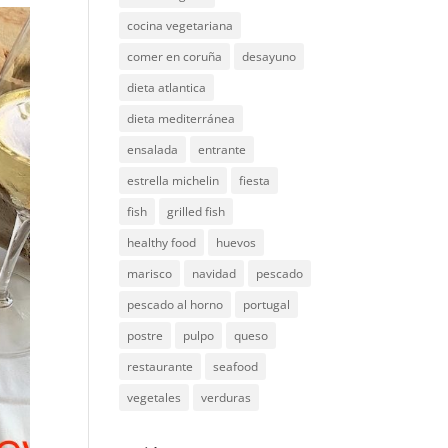
cocina vegetariana
comer en coruña
desayuno
dieta atlantica
dieta mediterránea
ensalada
entrante
estrella michelin
fiesta
fish
grilled fish
healthy food
huevos
marisco
navidad
pescado
pescado al horno
portugal
postre
pulpo
queso
restaurante
seafood
vegetales
verduras