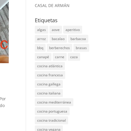
CASAL DE ARMÁN
Etiquetas
algas
aove
aperitivo
arroz
bacalao
barbacoa
bbq
berberechos
brasas
canapé
carne
caza
cocina atlántica
cocina francesa
cocina gallega
cocina italiana
Por
cocina mediterránea
odo
cocina portuguesa
cocina tradicional
cocina vegana