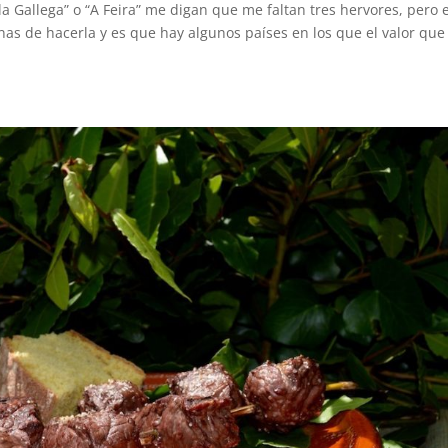
 la Gallega” o “A Feira” me digan que me faltan tres hervores, pero 
s de hacerla y es que hay algunos países en los que el valor que 