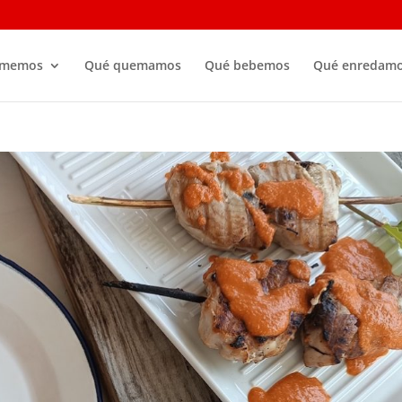
omemos
Qué quemamos
Qué bebemos
Qué enredam