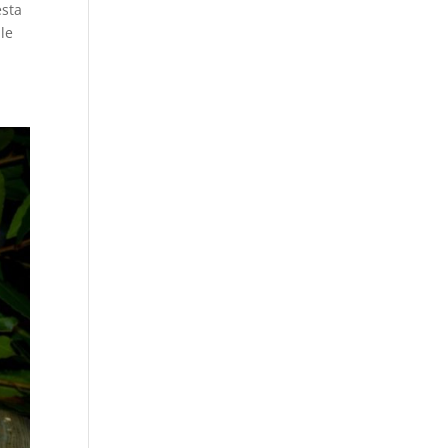
esta
le