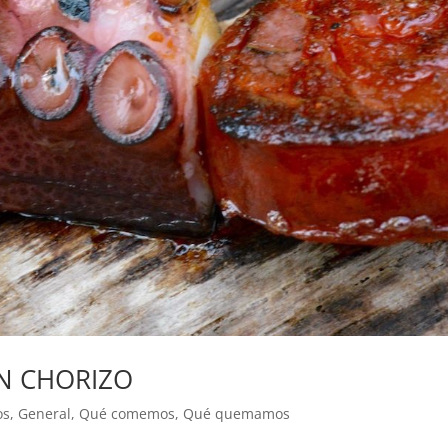
N CHORIZO
os
,
General
,
Qué comemos
,
Qué quemamos