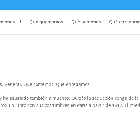
omemos
Qué quemamos
Qué bebemos
Qué enredam
s
,
General
,
Qué comemos
,
Qué enredamos
y ha asustado también a muchos. Quizás la seducción venga de la
ntrodujo junto con sus costumbres en París a partir de 1917. El mie