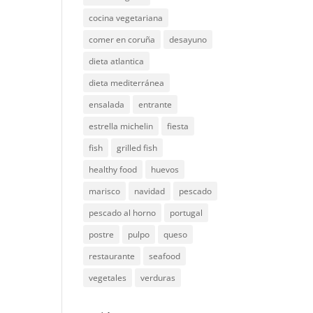
cocina vegetariana
comer en coruña
desayuno
dieta atlantica
dieta mediterránea
ensalada
entrante
estrella michelin
fiesta
fish
grilled fish
healthy food
huevos
marisco
navidad
pescado
pescado al horno
portugal
postre
pulpo
queso
restaurante
seafood
vegetales
verduras